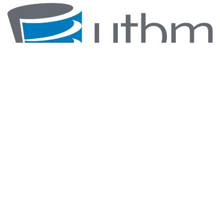
contact.crunchlab@utbm.fr
+33 3 84 58 33 75
Retrouvez-nous sur