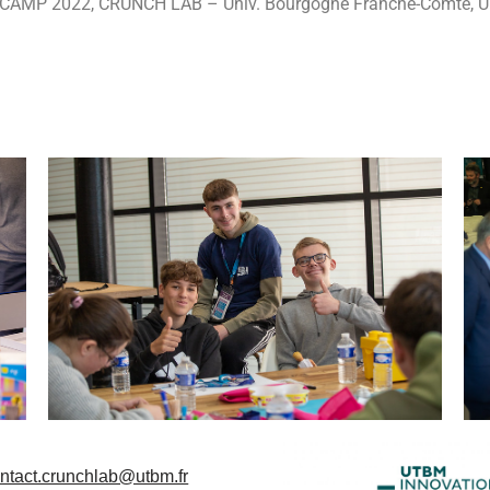
 2022, CRUNCH LAB – Univ. Bourgogne Franche-Comté, UTB
ntact.crunchlab@utbm.fr