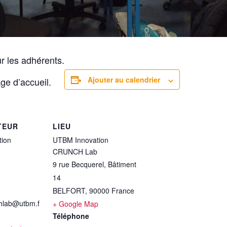
r les adhérents.
Ajouter au calendrier
ge d’accueil.
TEUR
LIEU
ion
UTBM Innovation
CRUNCH Lab
9 rue Becquerel, Bâtiment
14
BELFORT
,
90000
France
chlab@utbm.f
+ Google Map
Téléphone